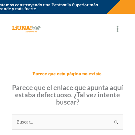
saltar
stamos construyendo una Península Superior más
rande y más fuerte
al
contenido
Parece que esta página no existe.
Parece que el enlace que apunta aquí
estaba defectuoso. ¿Tal vez intente
buscar?
Buscar: