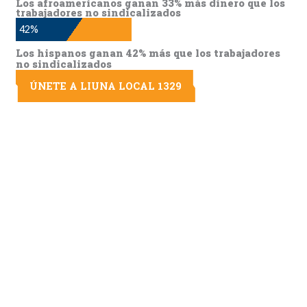
Los afroamericanos ganan 33% más dinero que los
trabajadores no sindicalizados
42
%
Los hispanos ganan 42% más que los trabajadores
no sindicalizados
ÚNETE A LIUNA LOCAL 1329
ÚNASE A LIUNA
LOCAL 1329 Y: