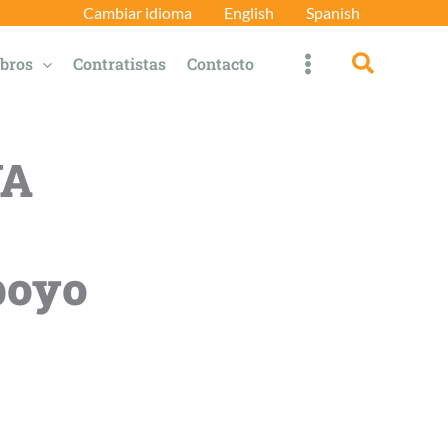
Cambiar idioma
English
Spanish
Búsqued
bros
Contratistas
Contacto
NA
apoyo