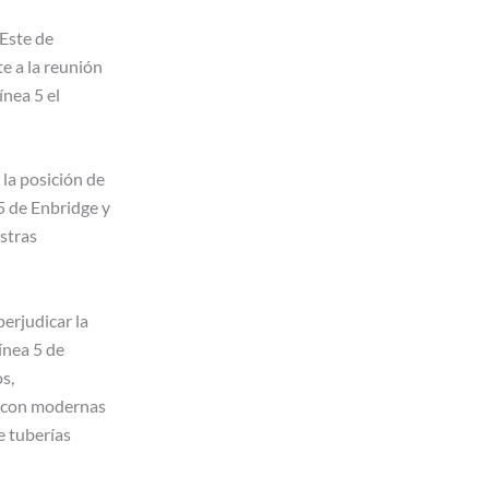
 Este de
e a la reunión
ínea 5 el
 la posición de
5 de Enbridge y
stras
erjudicar la
ínea 5 de
s,
l con modernas
e tuberías