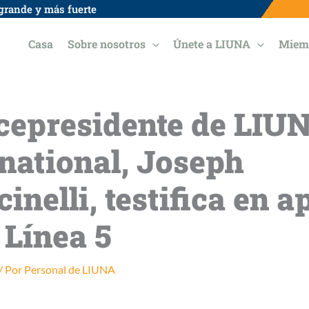
grande y más fuerte
Casa
Sobre nosotros
Únete a LIUNA
Miem
icepresidente de LIU
rnational, Joseph
inelli, testifica en 
 Línea 5
/ Por
Personal de LIUNA