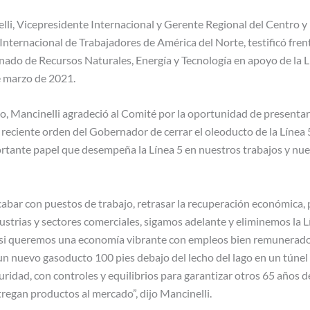
li, Vicepresidente Internacional y Gerente Regional del Centro y
nternacional de Trabajadores de América del Norte, testificó frent
nado de Recursos Naturales, Energía y Tecnología en apoyo de la L
e marzo de 2021.
o, Mancinelli agradeció al Comité por la oportunidad de presentar
reciente orden del Gobernador de cerrar el oleoducto de la Línea 
ortante papel que desempeña la Línea 5 en nuestros trabajos y nue
abar con puestos de trabajo, retrasar la recuperación económica, p
ustrias y sectores comerciales, sigamos adelante y eliminemos la L
 si queremos una economía vibrante con empleos bien remunerado
n nuevo gasoducto 100 pies debajo del lecho del lago en un túne
ridad, con controles y equilibrios para garantizar otros 65 años d
regan productos al mercado”, dijo Mancinelli.