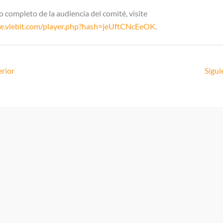
o completo de la audiencia del comité, visite
te.viebit.com/player.php?hash=jeUftCNcEeOK
.
rior
Sigui