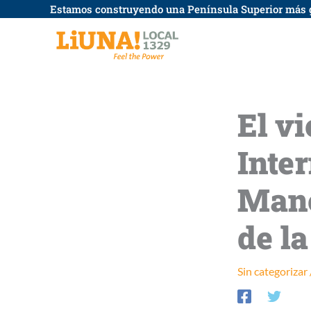
saltar
Estamos construyendo una Península Superior más 
al
contenido
El v
Inte
Manc
de la
Sin categorizar