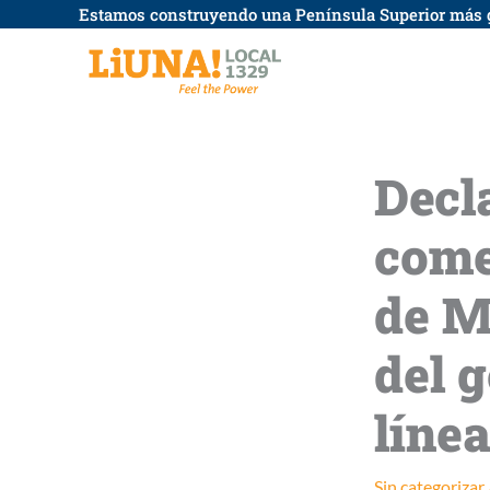
saltar
Estamos construyendo una Península Superior más 
al
contenido
Decl
come
de M
del 
línea
Sin categorizar