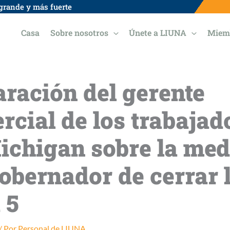
grande y más fuerte
Casa
Sobre nosotros
Únete a LIUNA
Miem
aración del gerente
rcial de los trabajad
ichigan sobre la med
gobernador de cerrar 
 5
/ Por
Personal de LIUNA