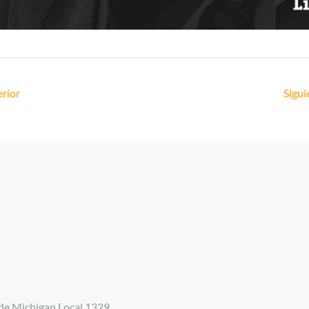
rior
Sigui
de Michigan Local 1329