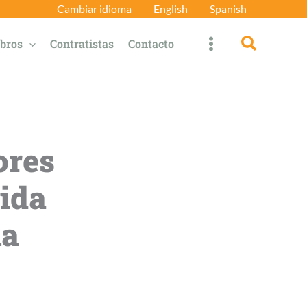
Cambiar idioma
English
Spanish
Búsqued
bros
Contratistas
Contacto
ores
ida
la